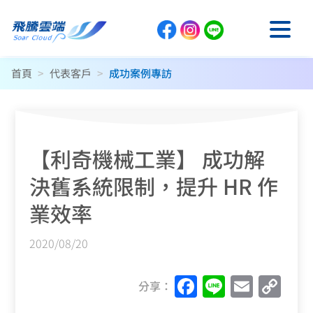
首頁
>
代表客戶
>
成功案例專訪
【利奇機械工業】 成功解
決舊系統限制，提升 HR 作
業效率
2020/08/20
F
Li
E
C
分享：
a
n
m
o