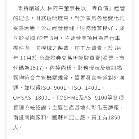
c
e
ai
p
秉持創辦人 林阿平董事長以「零負債」經營
e
l
y
的理念，財務透明度高，對於景氣各種變化均
b
Li
妥善因應，公司經營穩健，財務體質良好；成
o
n
立於民國
62
年
5
月，主要營業項目為自行車
o
k
零件與一般機械之製造、加工及買賣，於
84
k
年
11
月於 台灣證券交易所掛牌買賣
(
股票上市
代碼為
1517)
，內控內稽、財務報表及資訊揭
露均符合主管機關規範，設置發言管道對外溝
通，並取得
ISO- 9001
、
ISO- 14001
、
OHSAS- 18001
、
TOSHMS
及
AS- 9100
等各項
管理系統認證；主要生產基地有彰化石牌廠、
南投南崗廠和中國蘇州昆山廠，員工有
1850
人。