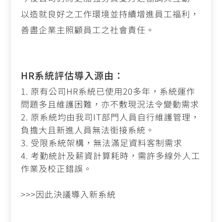
以造就良好之工作環境並持續增進員工福利，
善盡企業主照顧員工之社會責任。
HR系統評估導入源由：
原有公司
HR
系統已使用
20
多年，系統運作
問題多且維護困難，亦不敷現況法令變動需求
原系統均由我司
IT
部門人員自行維護管理，
負擔大且新進人員無法銜接系統。
受限系統架構，無法滿足資料客制需求
考勤統計及薪資計算耗時，需許多線外人工
作業及校正錯誤。
>>>
因此決議導入新系統