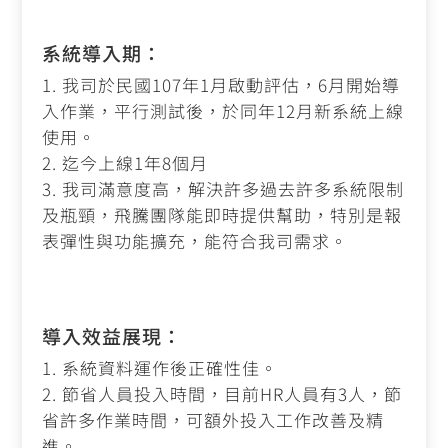
系統導入期：
我司於民國
107
年
1
月啟動評估，
6
月開始導
入作業，平行測試後，於同年
12
月新系統上線
使用。
迄今上線
1
年
8
個月
我司滿意度高，解決許多過去許多系統限制
及瓶頸，飛騰團隊能即時提供幫助，特別是報
表彈性與功能擴充，能符合我司需求。
導入效益展現：
系統資料運作後正確性佳。
節省人員投入時間，目前
HR
人員有
3
人，節
省許多作業時間，可額外投入工作改善及精
進。