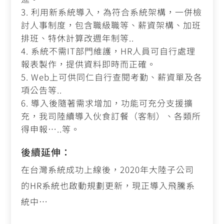
利用新系統導入，為符合系統架構，一併檢
討人事制度，包含職級職等、薪資架構、加班
排班、特休計算改週年制等
..
系統不需IT部門維護，
HR
人員可自行處理
報表製作，提供資料即時而正確。
Web上可供同仁自行查閱考勤、薪資單及各
項公告等
..
導入後隨著需求增加，功能可充分支援擴
充，我司陸續導入伙食訂餐（客制）、各類所
得申報…
..
等。
後續延伸：
在台灣系統成功上線後，2020年大陸子公司
的HR系統也啟動規劃更新，現正導入飛騰系
統中…