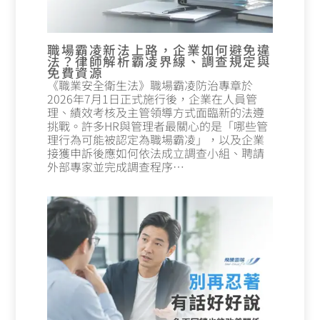
職場霸凌新法上路，企業如何避免違
法？律師解析霸凌界線、調查規定與
免費資源
《職業安全衛生法》職場霸凌防治專章於
2026年7月1日正式施行後，企業在人員管
理、績效考核及主管領導方式面臨新的法遵
挑戰。許多HR與管理者最關心的是「哪些管
理行為可能被認定為職場霸凌」，以及企業
接獲申訴後應如何依法成立調查小組、聘請
外部專家並完成調查程序…