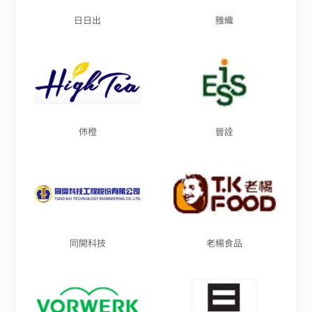
日日出
雅織
伂橙
晉詮
同開科技
老楊食品