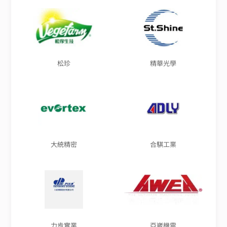
松珍
精華光學
大統精密
合騏工業
力肯實業
亞崴機電