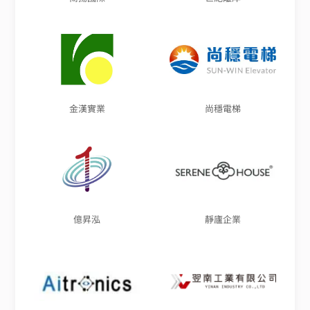
金漢實業
尚穩電梯
億昇泓
靜廬企業