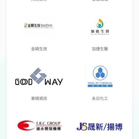
金穎生技
加捷生醫
東碩資訊
永日化工