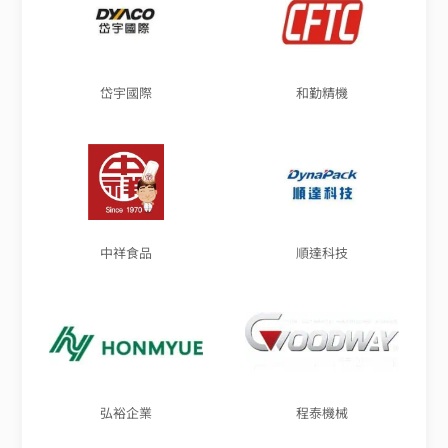
岱宇國際
和勤精機
中祥食品
順達科技
弘裕企業
程泰機械