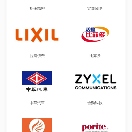
胡連精密
寀奕國際
台灣伊奈
比菲多
中華汽車
合勤科技