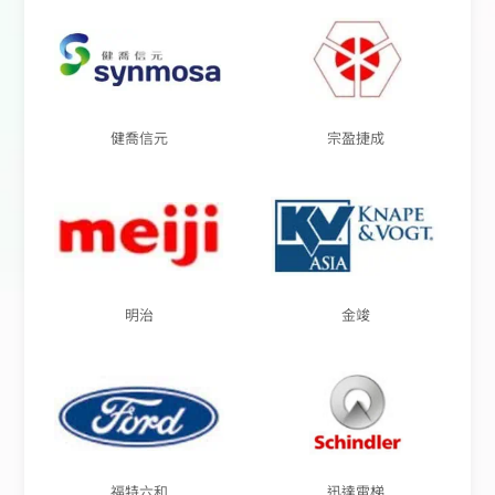
健喬信元
宗盈捷成
明治
金竣
福特六和
迅達電梯