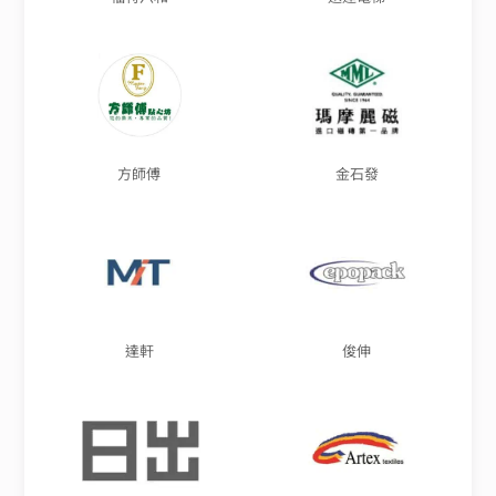
方師傅
金石發
達軒
俊伸