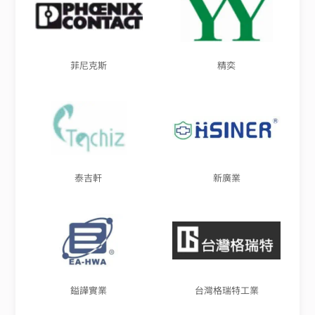
菲尼克斯
精奕
泰吉軒
新廣業
鎰譁實業
台灣格瑞特工業