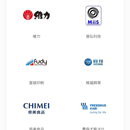
維力
晉弘科技
富迪印刷
格福興業
奇美食品
費森尤斯卡比