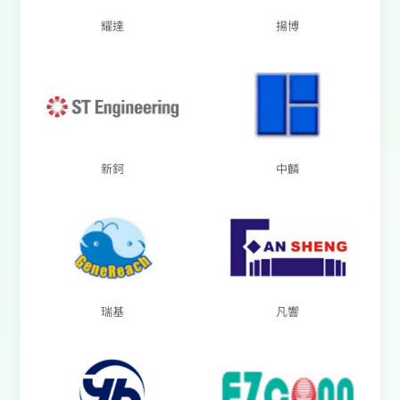
耀達
揚博
新鈳
中麟
瑞基
凡響