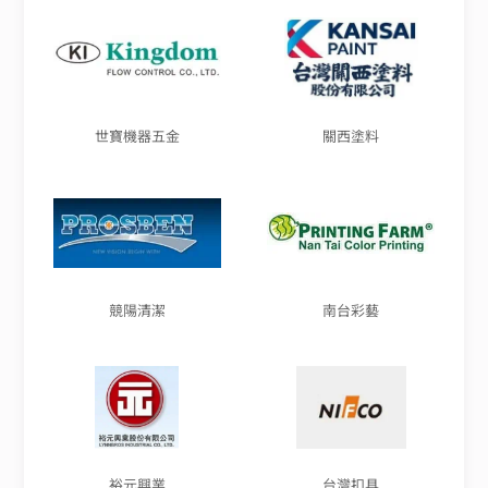
世寶機器五金
關西塗料
競陽清潔
南台彩藝
裕元興業
台灣扣具