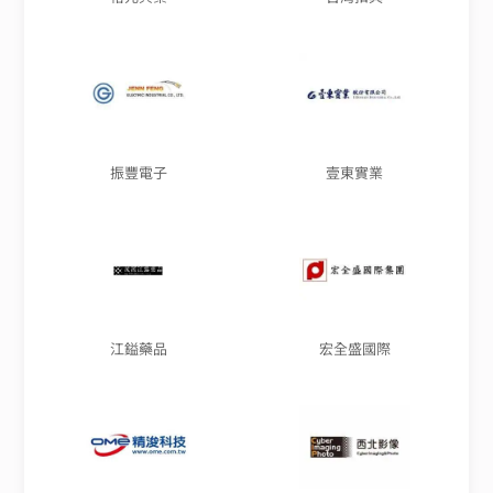
振豐電子
壹東實業
江鎰藥品
宏全盛國際