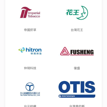
帝國菸草
台灣花王
仲琦科技
復盛
台元紡織
台灣奧的斯