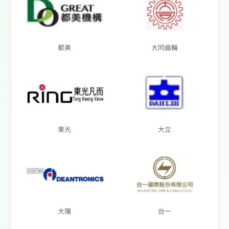
都美
大同齒輪
東光
大立
大瓏
台一