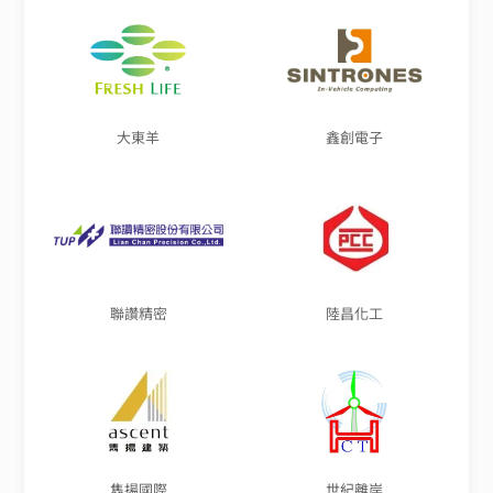
大東羊
鑫創電子
聯讚精密
陸昌化工
雋揚國際
世紀離岸