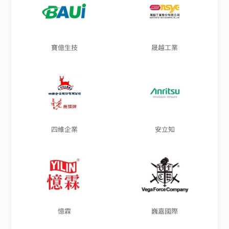
寶億生技
晟越工業
四維企業
安立知
憶霖
巍嘉國際