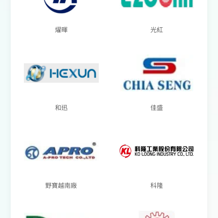
燿暉
光紅
和迅
佳盛
野寶越南廠
科隆