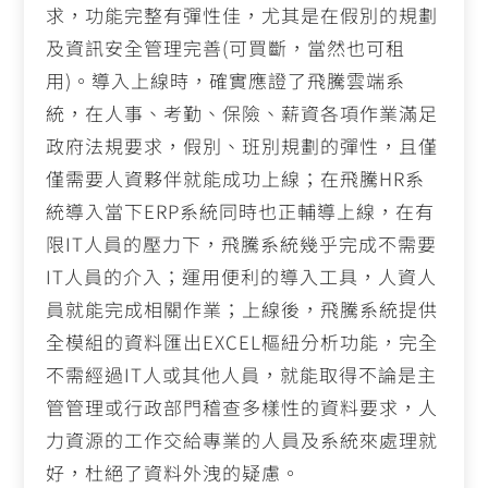
求，功能完整有彈性佳，尤其是在假別的規劃
及資訊安全管理完善
(
可買斷，當然也可租
用
)
。導入上線時，確實應證了飛騰雲端系
統，在人事、考勤、保險、薪資各項作業滿足
政府法規要求，假別、班別規劃的彈性，且僅
僅需要人資夥伴就能成功上線；在飛騰
HR
系
統導入當下
ERP
系統同時也正輔導上線，在有
限
IT
人員的壓力下，飛騰系統幾乎完成不需要
IT
人員的介入；運用便利的導入工具，人資人
員就能完成相關作業；上線後，飛騰系統提供
全模組的資料匯出
EXCEL
樞紐分析功能，完全
不需經過
IT
人或其他人員，就能取得不論是主
管管理或行政部門稽查多樣性的資料要求，人
力資源的工作交給專業的人員及系統來處理就
好，杜絕了資料外洩的疑慮。