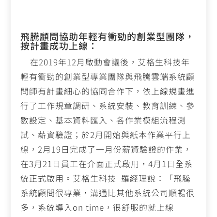
飛騰顧問協助年輕有衝勁的創業型團隊，
按計畫成功上線：
在
2019
年
12
月啟動會議後，艾格生科技年
輕有衝勁的創業型專業團隊與飛騰雲端系統顧
問師有計畫細心的協同合作下，依上線規畫進
行了工作規章調研、系統安裝、教育訓練、參
數設定、基本資料匯入、各作業模組流程測
試、薪資驗證；於
2
月開始與紙本作業平行上
線，
2
月
19
日完成了一月份薪資驗證的作業，
在
3
月
21
日員工在介面正式啟用，
4
月
1
日全系
統正式啟用。艾格生科技
羅經理說：「飛騰
系統顧問很專業，溝通比其他系統公司順暢很
多，系統導入
on time
，很舒服的就上線