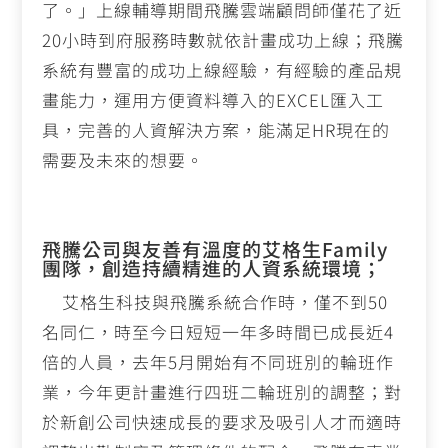
了。」上線輔導期間飛騰雲端顧問師僅花了近
20
小時到府服務時數就依計畫成功上線；飛騰
系統有豐富的成功上線經驗，有經驗的產品規
畫能力，運用方便資料導入的EXCEL匯入工
具，完善的人資解決方案，能滿足HR現在的
需要及未來的想要。
飛騰公司與友善有溫度的艾格生Family
團隊，創造持續精進的人資系統環境；
艾格生科技與飛騰系統合作時，僅不到
50
名同仁，時至今日短短一年多時間已成長近
4
倍的人員，去年
5
月開始有不同班別的輪班作
業，今年更計畫進行四班二輪班別的調整；對
於新創公司快速成長的要求及吸引人才而適時