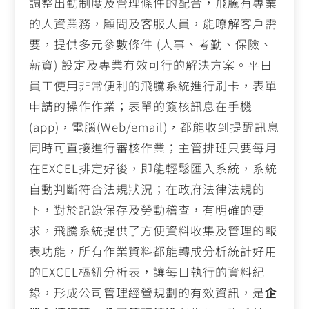
調整出勤制度及管理條件的配合，飛騰有專業
的人資業務，顧問及客服人員，能暸解客戶需
要，提供多元參數條件
(
人事、考勤、保險、
薪資
)
設定及專業有效可行的解決方案。平日
員工使用非常便利的飛騰系統進行刷卡，表單
申請的操作作業；表單的簽核訊息在手機
(app)
，電腦
(Web/email)
，都能收到提醒訊息
同時可直接進行審核作業；主管排班只要每月
在
EXCEL
排定好後，即能輕鬆匯入系統，系統
自動判斷符合法規狀況；在政府法律法規的
下，對於記錄保存及勞動稽查，有明確的要
求，飛騰系統提供了方便資料收集及管理的報
表功能，所有作業資料都能轉成分析統計好用
的
EXCEL
樞紐分析表，讓每日執行的資料紀
錄，形成公司管理經營規劃的有效資訊，是
企