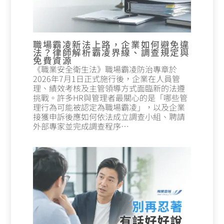
職場霸凌新法上路，企業如何避免違
法？律師解析霸凌界線、調查規定與
免費資源
《職業安全衛生法》職場霸凌防治專章於
2026年7月1日正式施行後，企業在人員管
理、績效考核及主管領導方式面臨新的法遵
挑戰。許多HR與管理者最關心的是「哪些管
理行為可能被認定為職場霸凌」，以及企業
接獲申訴後應如何依法成立調查小組、聘請
外部專家並完成調查程序…