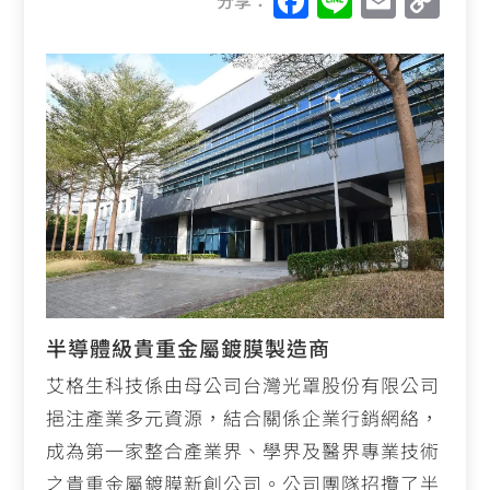
F
Li
E
C
分享：
a
n
m
o
c
e
ai
p
e
l
y
b
Li
o
n
o
k
k
半導體級貴重金屬鍍膜製造商
艾格生科技係由母公司台灣光罩股份有限公司
挹注產業多元資源，結合關係企業行銷網絡，
成為第一家整合產業界、學界及醫界專業技術
之貴重金屬鍍膜新創公司。公司團隊招攬了半