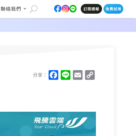
聯絡我們
訂閱週報
免費試用
F
Li
E
C
分享：
a
n
m
o
c
e
ai
p
e
l
y
b
Li
o
n
o
k