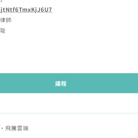
ZjtNtf6TmxKjJ6U7
軒律師
琁
議程
‧飛騰雲端