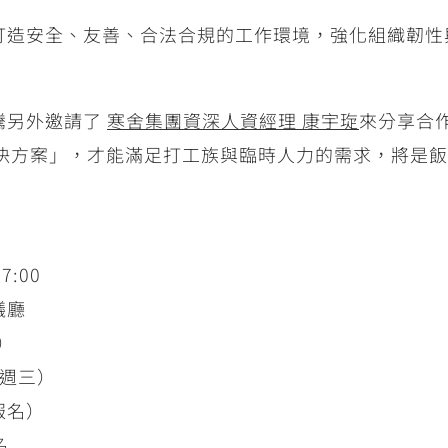
打造安全、友善、合法合規的工作環境，強化組織韌性
騰另外邀請了
寒舍集團資深人資經理 康宇
琁
來分享合
解決方案」，才能滿足打工族與臨時人力的需求，將是
7:00
議廳
）
（週三）
報名）
名