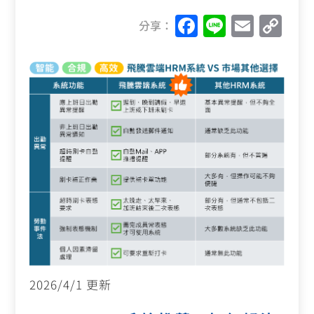
F
Li
E
C
分享：
a
n
m
o
c
e
ai
p
e
l
y
b
Li
o
n
o
k
k
2026/4/1 更新