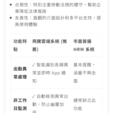
合規性：特別注重勞動法規的遵守，幫助企
業降低法律風險
友善性：直觀的介面設計和多平台支持，提
高使用體驗
功能特
飛騰雲端系統 (推
市面普遍
點
薦)
HRM 系統
✓
智能識別各類異
基本提醒，
出勤異
常並即時 App 通
涵蓋不夠全
常處理
知
面
✓
自動檢測異常出
非工作
通常缺乏此
勤，防止幽靈加
日監測
功能
班