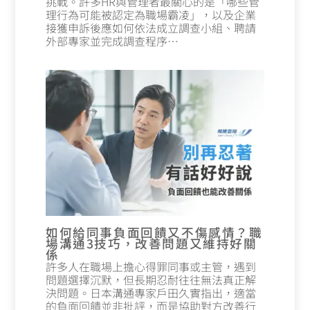
挑戰。許多HR與管理者最關心的是「哪些管
理行為可能被認定為職場霸凌」，以及企業
接獲申訴後應如何依法成立調查小組、聘請
外部專家並完成調查程序…
如何給同事負面回饋又不傷感情？職
場溝通3技巧，改善問題又維持好關
係
許多人在職場上擔心得罪同事或主管，遇到
問題選擇沉默，但長期忍耐往往無法真正解
決問題。日本溝通專家戶田久實指出，適當
的負面回饋並非批評，而是協助對方改善行