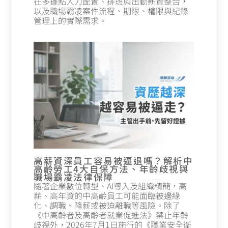
在多據點人力配置、排班與出勤薪資整合，
以及職場霸凌案件流程、期限、權限與紀錄
管理上的實際需求。
高薪資深員工容易被逼退嗎？解析中
高齡勞工4大自保方法、年齡歧視與
職場霸凌法律保障
隨著企業數位轉型、AI導入及組織精簡，高
薪、高年資的中高齡員工可能面臨被邊緣
化、調職、降薪或被迫離職等風險。除了
《中高齡者及高齡者就業促進法》禁止年齡
歧視外，2026年7月1日施行的《職業安全衛