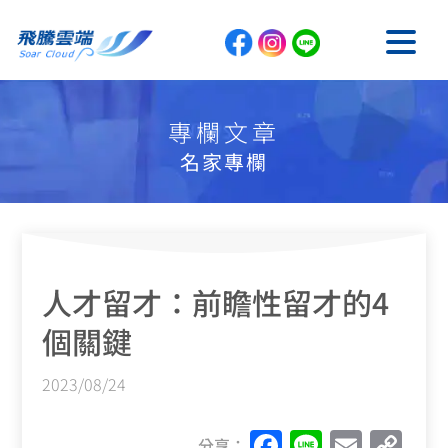
專欄文章
名家專欄
人才留才：前瞻性留才的4
個關鍵
2023/08/24
F
Li
E
C
分享：