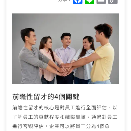
a
n
m
o
c
e
ai
p
e
l
y
b
Li
o
n
o
k
k
前瞻性留才的4個關鍵
前瞻性留才的核心是對員工進行全面評估，以
了解員工的貢獻程度和離職風險。通過對員工
進行客觀評估，企業可以將員工分為4個象