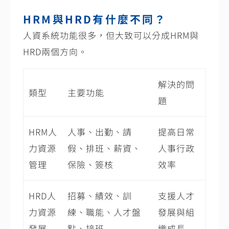
HRM與HRD有什麼不同？
人資系統功能很多，但大致可以分成HRM與
HRD兩個方向。
解決的問
類型
主要功能
題
HRM人
人事、出勤、請
提高日常
力資源
假、排班、薪資、
人事行政
管理
保險、簽核
效率
HRD人
招募、績效、訓
支援人才
力資源
練、職能、人才盤
發展與組
發展
點、接班
織成長