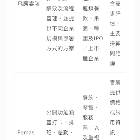
飛騰雲端
合需
績效及流程
連鎖餐
求評
管理，並提
飲、集
估，
供不同企業
團、跨
主要
規模與部署
國及IPO
採顧
方式的方案
／上市
問諮
櫃企業
詢
官網
提供
餐飲、
價格
零售、
公開功能涵
或試
服務
蓋打卡、排
用資
業，以
Femas
班、差勤、
訊，
及重視