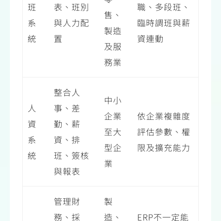
班
表、班別
職、多段班、
售、
系
與人力配
臨時調班與薪
製造
統
置
資連動
及服
務業
整合人
中小
人
事、差
企業
依企業複雜度
資
勤、薪
至大
評估參數、權
系
資、排
型企
限及擴充能力
統
班、簽核
業
與報表
管理財
製
務、採
造、
ERP不一定能