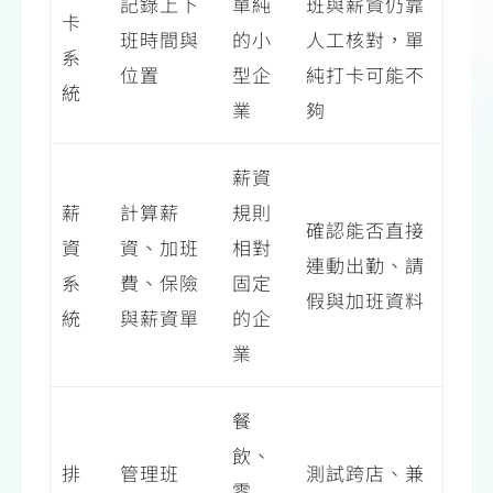
記錄上下
單純
班與薪資仍靠
卡
班時間與
的小
人工核對，單
系
位置
型企
純打卡可能不
統
業
夠
薪資
薪
計算薪
規則
確認能否直接
資
資、加班
相對
連動出勤、請
系
費、保險
固定
假與加班資料
統
與薪資單
的企
業
餐
飲、
排
管理班
測試跨店、兼
零