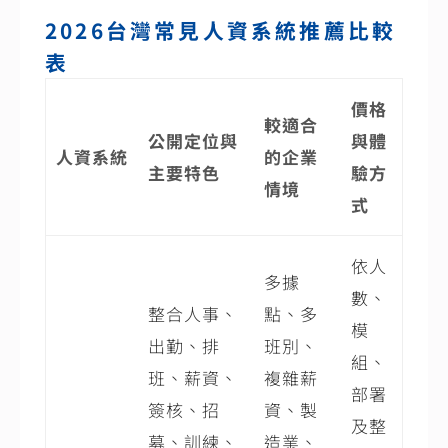
2026台灣常見人資系統推薦比較
表
價格
較適合
公開定位與
與體
人資系統
的企業
主要特色
驗方
情境
式
依人
多據
數、
整合人事、
點、多
模
出勤、排
班別、
組、
班、薪資、
複雜薪
部署
簽核、招
資、製
及整
募、訓練、
造業、