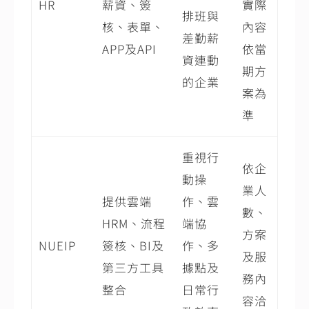
HR
薪資、簽
實際
排班與
核、表單、
內容
差勤薪
APP及API
依當
資連動
期方
的企業
案為
準
重視行
依企
動操
業人
提供雲端
作、雲
數、
HRM、流程
端協
方案
NUEIP
簽核、BI及
作、多
及服
第三方工具
據點及
務內
整合
日常行
容洽