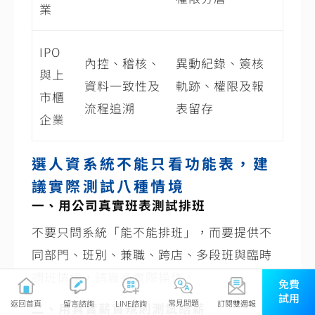
業
IPO
內控、稽核、
異動紀錄、簽核
與上
資料一致性及
軌跡、權限及報
市櫃
流程追溯
表留存
企業
選人資系統不能只看功能表，建
議實際測試八種情境
一、用公司真實班表測試排班
不要只問系統「能不能排班」，而要提供不
同部門、班別、兼職、跨店、多段班與臨時
調班情境，請廠商實際操作。
免費
試用
常見問題
返回首頁
LINE諮詢
訂閱雙週報
留言諮詢
二、用真實薪資規則測試結薪