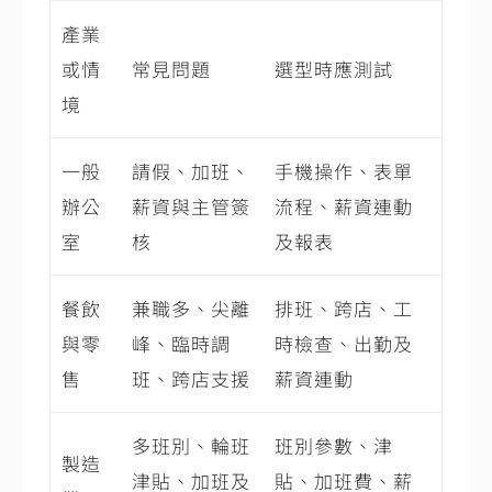
產業
或情
常見問題
選型時應測試
境
一般
請假、加班、
手機操作、表單
辦公
薪資與主管簽
流程、薪資連動
室
核
及報表
餐飲
兼職多、尖離
排班、跨店、工
與零
峰、臨時調
時檢查、出勤及
售
班、跨店支援
薪資連動
多班別、輪班
班別參數、津
製造
津貼、加班及
貼、加班費、薪