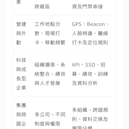
業
跨廠區
資及門禁串接
營建
工作地點分
GPS、Beacon、
與外
散、現場打
人臉辨識、離線
勤
卡、移動頻繁
打卡及定位規則
科技
組織擴張、系
API、SSO、招
與成
統整合、績效
募、績效、訓練
長型
與人才發展
及資料分析
企業
集團
多組織、跨國規
與跨
多公司、不同
則、資料交換及
國企
制度與權限
權限分層