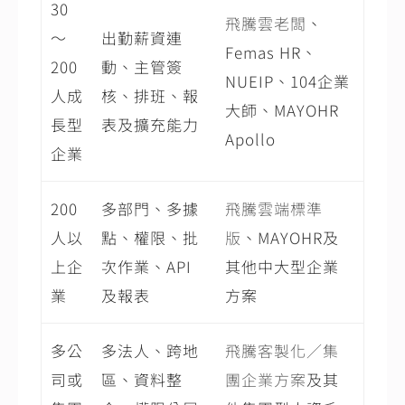
30
飛騰雲老闆
、
～
出勤薪資連
Femas HR、
200
動、主管簽
NUEIP、104企業
人成
核、排班、報
大師、MAYOHR
長型
表及擴充能力
Apollo
企業
200
多部門、多據
飛騰雲端標準
人以
點、權限、批
版
、MAYOHR及
上企
次作業、API
其他中大型企業
業
及報表
方案
多公
多法人、跨地
飛騰客製化／集
司或
區、資料整
團企業方案
及其