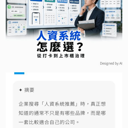
e
l
y
b
L
o
n
o
k
k
Designed by AI
✦ 摘要
企業搜尋「人資系統推薦」時，真正想
知道的通常不只是有哪些品牌，而是哪
一套比較適合自己的公司。