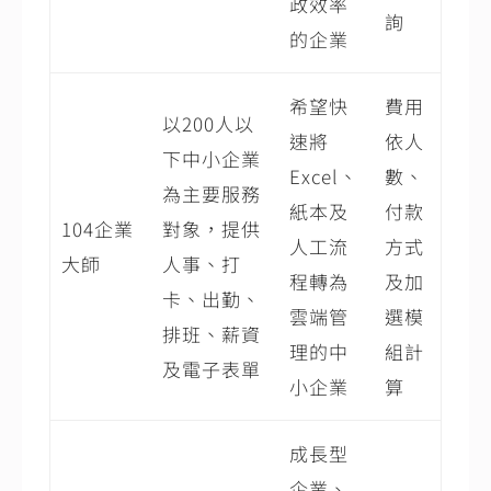
政效率
詢
的企業
希望快
費用
以200人以
速將
依人
下中小企業
Excel、
數、
為主要服務
紙本及
付款
104企業
對象，提供
人工流
方式
大師
人事、打
程轉為
及加
卡、出勤、
雲端管
選模
排班、薪資
理的中
組計
及電子表單
小企業
算
成長型
企業、