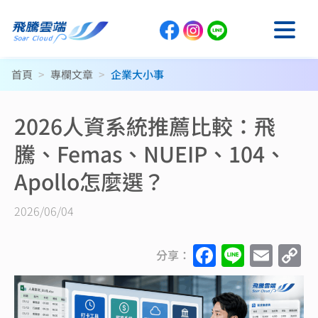
首頁
>
專欄文章
>
企業大小事
2026人資系統推薦比較：飛
騰、Femas、NUEIP、104、
Apollo怎麼選？
2026/06/04
F
Li
E
C
分享：
a
n
m
o
c
e
ai
p