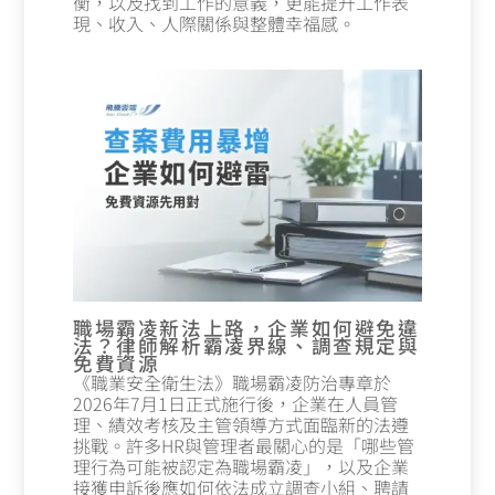
衡，以及找到工作的意義，更能提升工作表
現、收入、人際關係與整體幸福感。
職場霸凌新法上路，企業如何避免違
法？律師解析霸凌界線、調查規定與
免費資源
《職業安全衛生法》職場霸凌防治專章於
2026年7月1日正式施行後，企業在人員管
理、績效考核及主管領導方式面臨新的法遵
挑戰。許多HR與管理者最關心的是「哪些管
理行為可能被認定為職場霸凌」，以及企業
接獲申訴後應如何依法成立調查小組、聘請