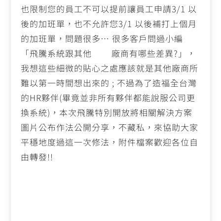
也限制您的員工不可以提前讓員工申請
3/1
以
後的加班單，也不允許您
3/1
以後補打上個月
的加班單，問題很多… 很多客戶問過小編
「飛騰系統跟其他
廠商有哪些差異
?
」，
我想這些細微的貼心之處應該就是其他廠商所
難以第一時間想出來的
;
不過為了造福全台灣
的
HR
夥伴
(
畢竟並非所有夥伴都能說服公司更
換系統
)
，本次飛騰特別開放將相關解決方案
圖片公布作法公開分享，不藏私，來協助大家
平穩地度過這一次修法，附件檔案歡迎各位自
由轉發
!!