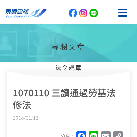
專欄文章
法令規章
1070110 三讀通過勞基法
修法
2018/01/13
F
Li
E
C
分享：