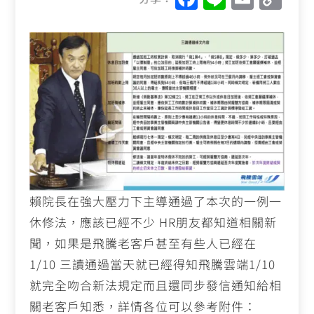
a
n
m
o
c
e
ai
p
e
l
y
b
Li
o
n
o
k
k
賴院長在強大壓力下主導通過了本次的一例一
休修法，應該已經不少
HR
朋友都知道相關新
聞，如果是飛騰老客戶甚至有些人已經在
1/10
三讀通過當天就已經得知飛騰雲端
1/10
就完全吻合新法規定而且還同步發信通知給相
關老客戶知悉，詳情各位可以參考附件：