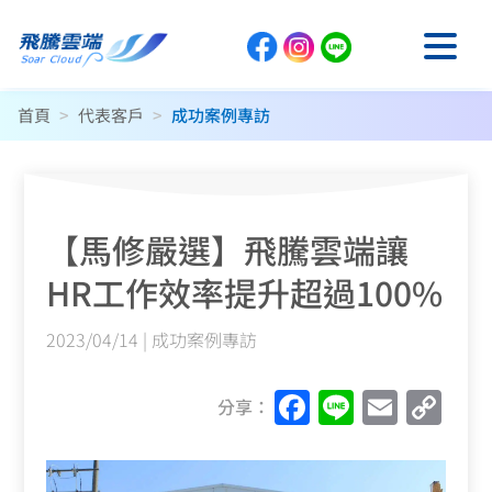
首頁
>
代表客戶
>
成功案例專訪
【馬修嚴選】飛騰雲端讓
HR工作效率提升超過100%
2023/04/14
|
成功案例專訪
F
Li
E
C
分享：
a
n
m
o
c
e
ai
p