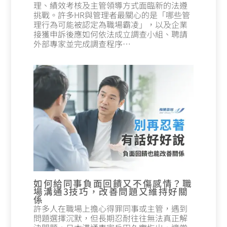
理、績效考核及主管領導方式面臨新的法遵
挑戰。許多HR與管理者最關心的是「哪些管
理行為可能被認定為職場霸凌」，以及企業
接獲申訴後應如何依法成立調查小組、聘請
外部專家並完成調查程序…
如何給同事負面回饋又不傷感情？職
場溝通3技巧，改善問題又維持好關
係
許多人在職場上擔心得罪同事或主管，遇到
問題選擇沉默，但長期忍耐往往無法真正解