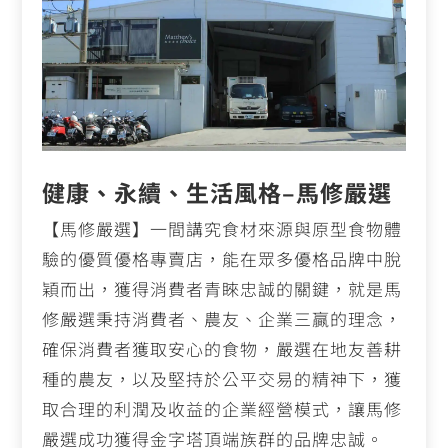
e
l
y
b
Li
o
n
o
k
k
健康、永續、生活風格–馬修嚴選
【馬修嚴選】一間講究食材來源與原型食物體
驗的優質優格專賣店，能在眾多優格品牌中脫
穎而出，獲得消費者青睞忠誠的關鍵，就是馬
修嚴選秉持消費者、農友、企業三贏的理念，
確保消費者獲取安心的食物，嚴選在地友善耕
種的農友，以及堅持於公平交易的精神下，獲
取合理的利潤及收益的企業經營模式，讓馬修
嚴選成功獲得金字塔頂端族群的品牌忠誠。