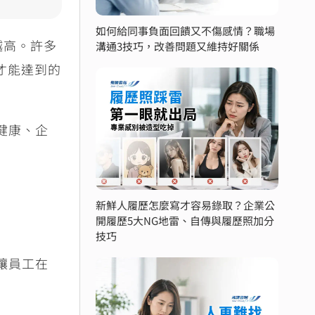
如何給同事負面回饋又不傷感情？職場
越高。許多
溝通3技巧，改善問題又維持好關係
才能達到的
健康、企
新鮮人履歷怎麼寫才容易錄取？企業公
開履歷5大NG地雷、自傳與履歷照加分
技巧
讓員工在