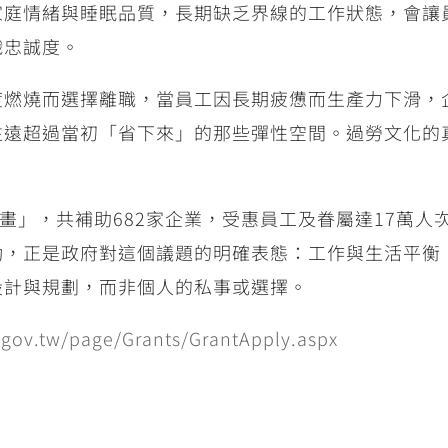
家庭情緒與睡眠品質，長期缺乏界線的工作狀態，會讓
織忠誠度。
度燃燒而選擇離職，當員工因長期疲憊而生產力下滑，
往遠超過當初「省下來」的那些彈性空間。過勞文化的
畫」，共補助
682
家企業，受惠員工及眷屬達
17
萬人
動，正是政府對這個議題的明確表態：工作與生活平衡
設計與規劃，而非個人的私事或選擇。
.gov.tw/page/Grants/GrantApply.aspx