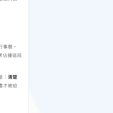
行事曆，
求佔據這段
是：
清楚
盡才被迫