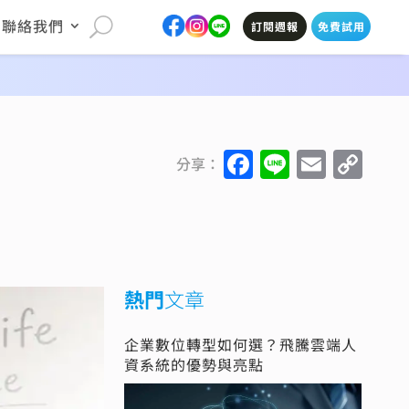
聯絡我們
訂閱週報
免費試用
F
Li
E
C
分享：
a
n
m
o
c
e
ai
p
e
l
y
b
Li
熱門
文章
o
n
o
k
企業數位轉型如何選？飛騰雲端人
k
資系統的優勢與亮點