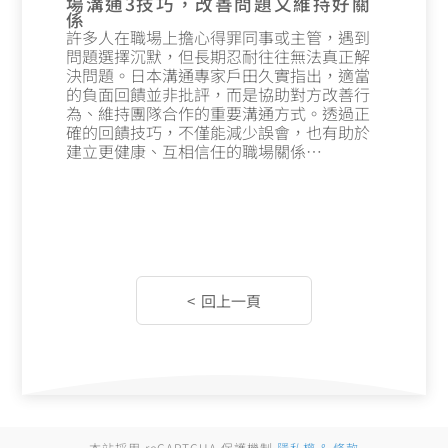
場溝通3技巧，改善問題又維持好關
係
許多人在職場上擔心得罪同事或主管，遇到
問題選擇沉默，但長期忍耐往往無法真正解
決問題。日本溝通專家戶田久實指出，適當
的負面回饋並非批評，而是協助對方改善行
為、維持團隊合作的重要溝通方式。透過正
確的回饋技巧，不僅能減少誤會，也有助於
建立更健康、互相信任的職場關係…
本站採用 reCAPTCHA 保護機制
隱私權 & 條款