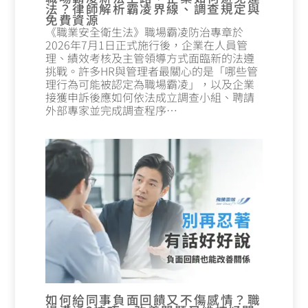
法？律師解析霸凌界線、調查規定與
免費資源
《職業安全衛生法》職場霸凌防治專章於
2026年7月1日正式施行後，企業在人員管
理、績效考核及主管領導方式面臨新的法遵
挑戰。許多HR與管理者最關心的是「哪些管
理行為可能被認定為職場霸凌」，以及企業
接獲申訴後應如何依法成立調查小組、聘請
外部專家並完成調查程序…
如何給同事負面回饋又不傷感情？職