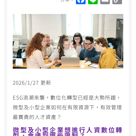
a
n
m
o
c
e
ai
p
e
l
y
b
Li
o
n
o
k
k
2026/1/27 更新
ESG浪潮來襲，數位化轉型已經是大勢所趨，
微型及小型企業如何在有限資源下，有效管理
最寶貴的人才資產？
微型及小型企業想進行人資數位轉
型，會遇到哪些限制？