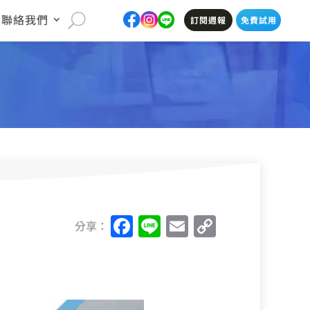
聯絡我們
訂閱週報
免費試用
F
Li
E
C
分享：
a
n
m
o
c
e
ai
p
e
l
y