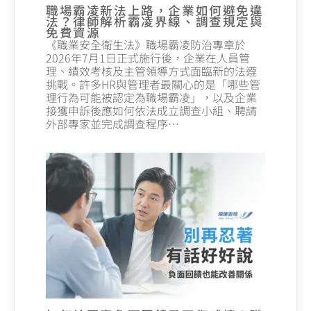
職場霸凌新法上路，企業如何避免違
法？律師解析霸凌界線、調查規定與
免費資源
《職業安全衛生法》職場霸凌防治專章於
2026年7月1日正式施行後，企業在人員管
理、績效考核及主管領導方式面臨新的法遵
挑戰。許多HR與管理者最關心的是「哪些管
理行為可能被認定為職場霸凌」，以及企業
接獲申訴後應如何依法成立調查小組、聘請
外部專家並完成調查程序…