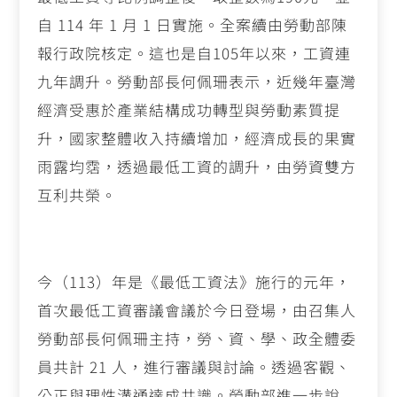
自 114 年 1 月 1 日實施。全案續由勞動部陳
報行政院核定。這也是自105年以來，工資連
九年調升。勞動部長何佩珊表示，近幾年臺灣
經濟受惠於產業結構成功轉型與勞動素質提
升，國家整體收入持續增加，經濟成長的果實
雨露均霑，透過最低工資的調升，由勞資雙方
互利共榮。
今（113）年是《最低工資法》施行的元年，
首次最低工資審議會議於今日登場，由召集人
勞動部長何佩珊主持，勞、資、學、政全體委
員共計 21 人，進行審議與討論。透過客觀、
公正與理性溝通達成共識。勞動部進一步說