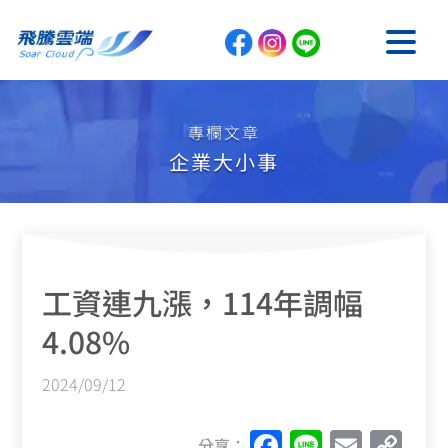
專欄文章
企業大小事
工資連九漲，114年調幅
4.08%
2024/09/12
F
Li
E
C
分享：