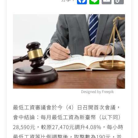
a
n
m
o
c
e
ai
p
e
l
y
b
Li
o
n
o
k
k
Designed by Freepik
最低工資審議會於今（4）日召開首次會議，
會中結論：每月最低工資為新臺幣（以下同）
28,590元，較原27,470元調升4.08%，每小時
最低工資等比例調整後，取整數為190元，並