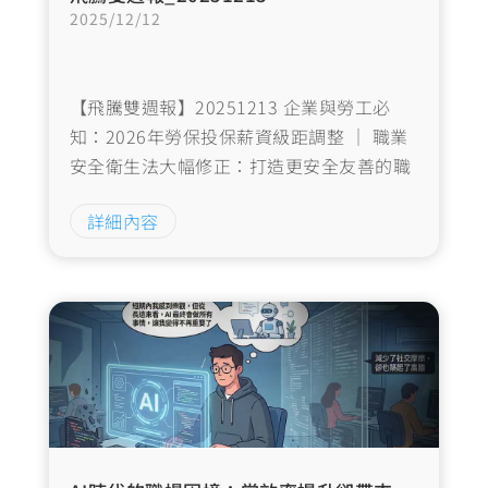
2025/12/12
【飛騰雙週報】20251213 企業與勞工必
知：2026年勞保投保薪資級距調整 │ 職業
安全衛生法大幅修正：打造更安全友善的職
場環境 │打造孕期友善職場：勞動部5大策
詳細內容
略消除隱形歧視 │健保資料管理邁入新紀
元：民眾擁有退出權，非法侵害刑責加重 │
如何留住Z世代人才？成長機會成為企業留
才的關鍵策略 │AI時代的職場困境：當效率
提升卻帶來前所未有的空虛感