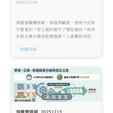
2025/12/18
育嬰留職體停薪、家庭照顧假，使用方式有
什麼差別？勞工福利提升了哪些面向？政府
針對企業也哪些配套措施？人資要如何因
應？一篇快速搞清楚！二大重點：1.育嬰留
詳細內容
職停薪最多2年，2年期間有30天能以「單
日」為單位申請 2.家庭照顧假多7天，併入
一年共14天的事假計算，可以「小時」為單
位..
飛騰雙週報_20251213