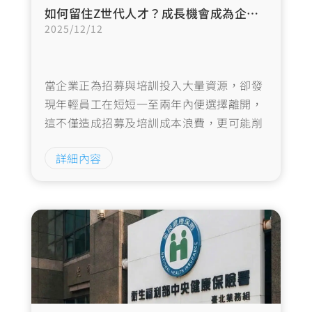
如何留住Z世代人才？成長機會成為企業留才的關鍵策略
2025/12/12
當企業正為招募與培訓投入大量資源，卻發
現年輕員工在短短一至兩年內便選擇離開，
這不僅造成招募及培訓成本浪費，更可能削
弱組織的長期競爭力。Z世代員工(1990年代
詳細內容
末至2010年代初出生者)已逐漸成為勞動市
場的核心力量，但他們的高流動率正成為企
業面臨的嚴峻挑戰。…