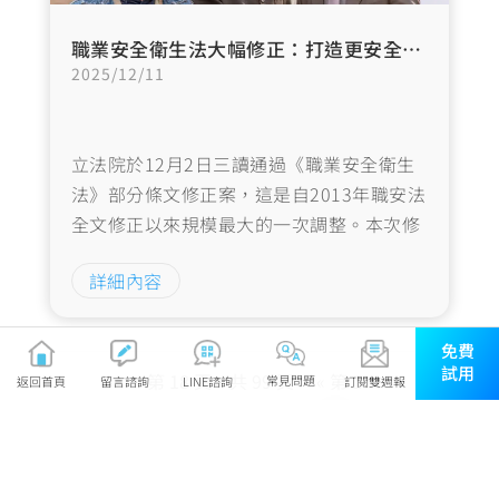
職業安全衛生法大幅修正：打造更安全友善的職場環境
2025/12/11
立法院於12月2日三讀通過《職業安全衛生
法》部分條文修正案，這是自2013年職安法
全文修正以來規模最大的一次調整。本次修
法共計修正25個條文，其中新增6條，修正
詳細內容
幅度之廣泛反映出政府對於勞工安全與職場
環境改善的高度重視。…
免費
試用
第 18 頁，共 99 頁
« 第 1
常見問題
返回首頁
LINE諮詢
訂閱雙週報
留言諮詢
頁
«
...
10
...
16
17
18
19
20
...
後一頁 »