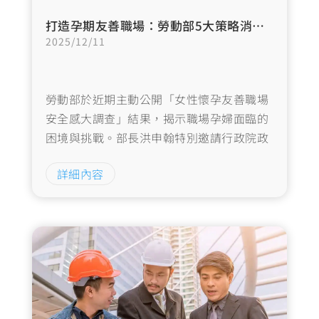
打造孕期友善職場：勞動部5大策略消除隱形歧視
2025/12/11
勞動部於近期主動公開「女性懷孕友善職場
安全感大調查」結果，揭示職場孕婦面臨的
困境與挑戰。部長洪申翰特別邀請行政院政
務委員陳時中、NGO團體及友善企業代表共
詳細內容
同出席記者會，展現政府與民間攜手合作、
從法規制度到職場文化多層面消除懷孕歧視
的堅定決心。…