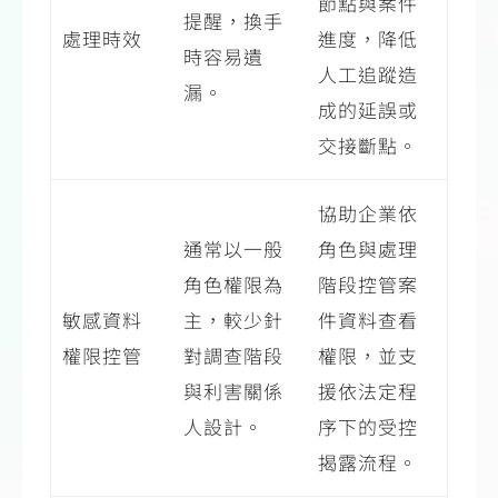
節點與案件
提醒，換手
處理時效
進度，降低
時容易遺
人工追蹤造
漏。
成的延誤或
交接斷點。
協助企業依
通常以一般
角色與處理
角色權限為
階段控管案
敏感資料
主，較少針
件資料查看
權限控管
對調查階段
權限，並支
與利害關係
援依法定程
人設計。
序下的受控
揭露流程。