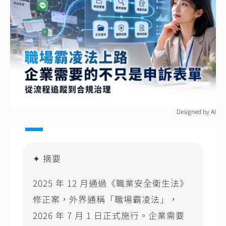
e
l
y
b
L
o
n
o
k
k
Designed by AI
✦ 摘要
2025 年
12
月通過《職業安全衛生法》
修正案，外界通稱「職場霸凌法」，
2026
年
7
月
1
日正式施行。企業需要