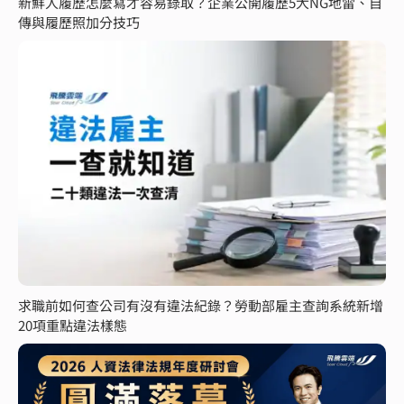
新鮮人履歷怎麼寫才容易錄取？企業公開履歷5大NG地雷、自
傳與履歷照加分技巧
求職前如何查公司有沒有違法紀錄？勞動部雇主查詢系統新增
20項重點違法樣態