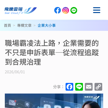
首頁
>
專欄文章
>
企業大小事
職場霸凌法上路，企業需要的
不只是申訴表單─從流程追蹤
到合規治理
2026/06/01
F
Li
E
C
分享：
a
n
m
o
c
e
ai
p