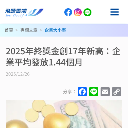
首頁
>
專欄文章
>
企業大小事
2025年終獎金創17年新高：企
業平均發放1.44個月
2025/12/26
F
Li
E
C
分享：
a
n
m
o
c
e
ai
p
e
l
y