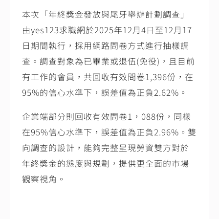
本次「年終獎金發放與尾牙舉辦計劃調查」
由
yes123
求職網於
2025
年
12
月
4
日至
12
月
17
日期間執行，採用網路問卷方式進行抽樣調
查。調查對象為已畢業或退伍
(
免役
)
，且目前
有工作的會員，共回收有效問卷
1,396
份，在
95%
的信心水準下，誤差值為正負
2.62%
。
企業端部分則回收有效問卷
1
，
088
份，同樣
在
95%
信心水準下，誤差值為正負
2.96%
。雙
向調查的設計，能夠完整呈現勞資雙方對於
年終獎金的態度與規劃，提供更全面的市場
觀察視角。