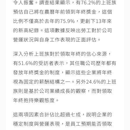
令人振奮。調查結果顯示，有
76.2%
的上班族
預估自己將在農曆年前領到年終獎金，這個
比例不僅高於去年的
75.9%
，更創下
13
年來
的新高紀錄。這項數據反映出勞工對於公司
營運狀況與自身工作表現的正面評估。
深入分析上班族對於領取年終的信心來源，
有
51.6%
的受訪者表示，其任職公司歷年都有
發放年終獎金的制度，顯示這些企業將年終
視為固定的薪酬結構之一。另外
24.6%
的上班
族則是基於公司業績成長的觀察，而對領取
年終抱持樂觀態度。
這兩項因素合計佔比超過七成，說明企業的
穩定制度與營運表現，是員工預期能否領取