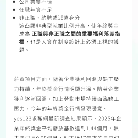
公司業績不佳
任職年資不足
非正職、約聘或派遣身分
這凸顯非典型就業比例升高，使年終獎金
成為
正職與非正職之間的重要福利落差指
標
，也是人資在制度設計上必須正視的議
題。
薪資項目
方面，隨著企業獲利回溫與缺工壓
力持續，
年終獎金
行情明顯升溫。隨著企業
獲利逐漸回溫，加上勞動市場持續面臨缺工
壓力，今年的年終獎金行情呈現暖意。
yes123
求職網最新調查結果顯示，
2025
年企
業年終獎金平均發放基數達到
1.44
個月，較
去年成長
0.05
個月，創下近
17
年來的最高紀