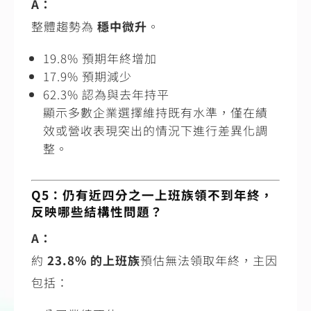
A：
整體趨勢為
穩中微升
。
19.8% 預期年終增加
17.9% 預期減少
62.3% 認為與去年持平
顯示多數企業選擇維持既有水準，僅在績
效或營收表現突出的情況下進行差異化調
整。
Q5：仍有近四分之一上班族領不到年終，
反映哪些結構性問題？
A：
約
23.8% 的上班族
預估無法領取年終，主因
包括：