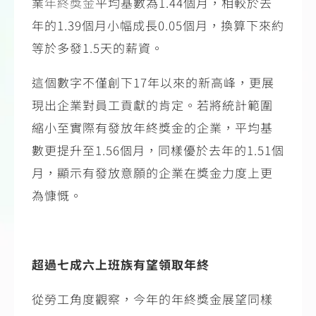
業
年終獎金
平均基數為
1.44
個月，相較於去
年的
1.39
個月小幅成長
0.05
個月，換算下來約
等於多發
1.5
天的薪資。
這個數字不僅創下
17
年以來的新高峰，更展
現出企業對員工貢獻的肯定。若將統計範圍
縮小至實際有發放年終獎金的企業，平均基
數更提升至
1.56
個月，同樣優於去年的
1.51
個
月，顯示有發放意願的企業在獎金力度上更
為慷慨。
超過七成六上班族有望領取年終
從勞工角度觀察，今年的年終獎金展望同樣