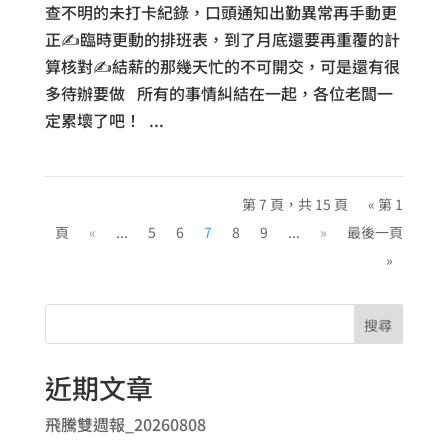
查不明的未打卡紀錄，口頭通知出勤異常再手動更
正✍️臨時更動的排班表，到了月底還要再重覆的計
算核對✍️結薪的那幾天忙的不可開交，可是還有很
多待辦要做 所有的事情糾結在一起，各位老闆一
定累壞了吧！ ...
第 7 頁，共 15 頁
« 第 1
頁
«
...
5
6
7
8
9
...
»
最後一頁
»
搜尋
近期文章
飛騰雙週報_20260808