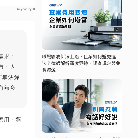
Designed by AI
需求，
職場霸凌新法上路，企業如何避免違
法？律師解析霸凌界線、調查規定與免
市、人
費資源
市無法彈
有無多
應用、選