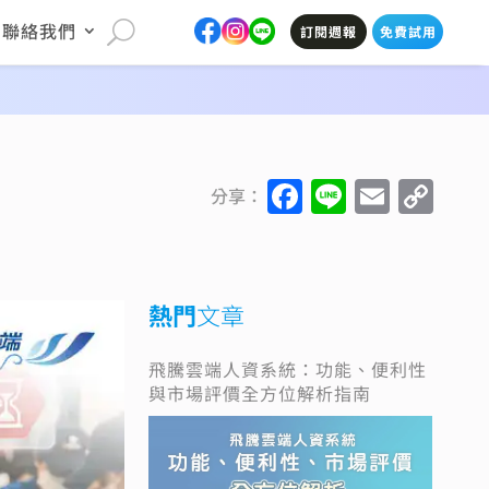
聯絡我們
訂閱週報
免費試用
F
Li
E
C
分享：
a
n
m
o
c
e
ai
p
e
l
y
熱門
文章
b
Li
o
n
不用換人資系統，也能實現手機
APP數位打卡？企業低成本數位轉
o
k
型指南
k