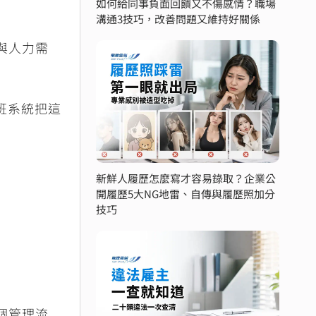
如何給同事負面回饋又不傷感情？職場
溝通3技巧，改善問題又維持好關係
與人力需
班系統把這
新鮮人履歷怎麼寫才容易錄取？企業公
開履歷5大NG地雷、自傳與履歷照加分
技巧
個管理流