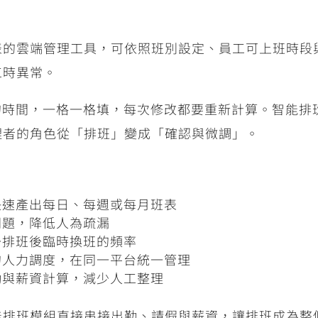
表的雲端管理工具，可依照班別設定、員工可上班時段
工時異常。
的時間，一格一格填，每次修改都要重新計算。智能排
理者的角色從「排班」變成「確認與微調」。
快速產出每日、每週或每月班表
問題，降低人為疏漏
少排班後臨時換班的頻率
的人力調度，在同一平台統一管理
勤與薪資計算，減少人工整理
能排班模組直接串接出勤、請假與薪資，讓排班成為整