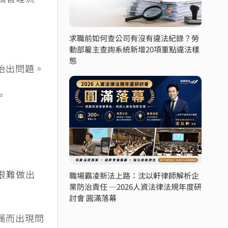
求職前如何查公司有沒有違法紀錄？勞
動部雇主查詢系統新增20項重點違法樣
態
始出問題。
。
很難做出
職場霸凌新法上路：沈以軒律師解析企
業防治責任 —2026人資法律法規年度研
討會 圓滿落幕
漏而出現問