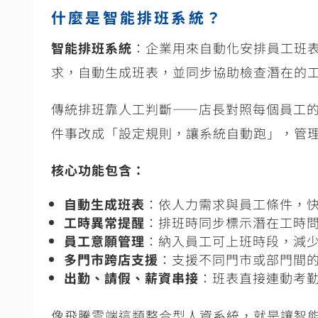
什麼是智能排班系統？
智能排班系統
：企業用來自動化安排員工班
求，自動生成班表，並同步協助檢查潛在的
傳統排班靠人工判斷
——
店長對照每個員工
件事改成「設定規則，讓系統自動跑」，管
核心功能包含：
自動生成班表
：依人力需求與員工條件，
工時異常提醒
：排班時同步標示潛在工時
員工意願管理
：納入員工可上班時段，減
多門市跨店支援
：支援不同門市或部門間
出勤、請假、薪資串接
：班表直接連動考
像飛騰雲端這類整合型人資系統，就是讓智